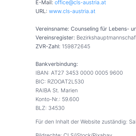
E-Mail:
office@cls-austria.at
URL:
www.cls-austria.at
Vereinsname: Counseling für Lebens- u
Vereinsregister:
Bezirkshauptmannschaft
ZVR-Zahl:
159872645
Bankverbindung:
IBAN: AT27 3453 0000 0005 9600
BIC: RZOOAT2L530
RAIBA St. Marien
Konto-Nr.: 59.600
BLZ: 34530
Für den Inhalt der Website zuständig: Sa
Bildrechte: CLS/iStock/Pixabay