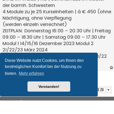
der barmh. Schwestern
4 Module zu je 25 Kurseinheiten | á € 450 (ohne
Nächtigung, ohne Verpflegung
(werden einzeln verrechnet)
ZEITPLAN: Donnerstag 16:00 – 20:30 Uhr | Freitag
09:00 – 18.30 Uhr | Samstag 09:00 – 17.30 Uhr
Modul 1 14/15/16 Dezember 2023 Modul 2
21/22/23 März 2024
Modul 3 23/24/25 Mai 2024 Modul 4 20/21/22
Diese Website nutzt Cookies, um Ihnen den
Juni 2024
bestmöglichen Komfort bei der Nutzung zu
bieten.
Mehr erfahren
Antworten
1 Beitrag • Seite
1
von
1
Verstanden!
Gehe zu
Foren-Übersicht
Alle Cookies löschen
Datenschutz
|
Nutzungsbedingungen