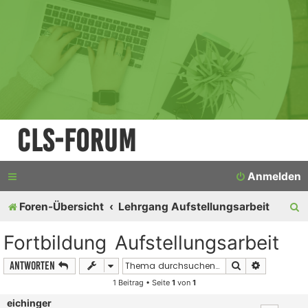
CLS-Forum
Anmelden
S
Foren-Übersicht
Lehrgang Aufstellungsarbeit
u
Fortbildung Aufstellungsarbeit
c
Suche
Erweiterte
Antworten
h
1 Beitrag • Seite
1
von
1
e
eichinger