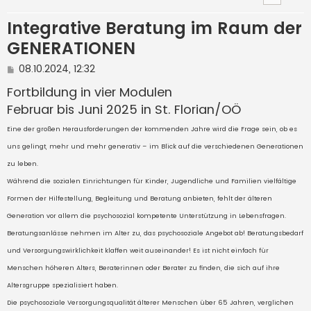
Integrative Beratung im Raum der
GENERATIONEN
B
08.10.2024, 12:32
e
i
Fortbildung in vier Modulen
t
Februar bis Juni 2025 in St. Florian/OÖ
r
a
Eine der großen Herausforderungen der kommenden Jahre wird die Frage sein, ob es
g
uns gelingt, mehr und mehr generativ – im Blick auf die verschiedenen Generationen
zu leben.
Während die sozialen Einrichtungen für Kinder, Jugendliche und Familien vielfältige
Formen der Hilfestellung, Begleitung und Beratung anbieten, fehlt der älteren
Generation vor allem die psychosozial kompetente Unterstützung in Lebensfragen.
Beratungsanlässe nehmen im Alter zu, das psychosoziale Angebot ab! Beratungsbedarf
und Versorgungswirklichkeit klaffen weit auseinander! Es ist nicht einfach für
Menschen höheren Alters, Beraterinnen oder Berater zu finden, die sich auf ihre
Altersgruppe spezialisiert haben.
Die psychosoziale Versorgungsqualität älterer Menschen über 65 Jahren, verglichen