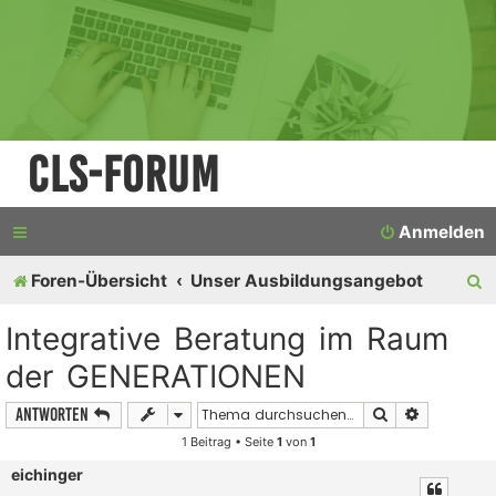
CLS-Forum
Anmelden
S
Foren-Übersicht
Unser Ausbildungsangebot
u
Integrative Beratung im Raum
c
der GENERATIONEN
h
Suche
Erweiterte
Antworten
e
1 Beitrag • Seite
1
von
1
eichinger