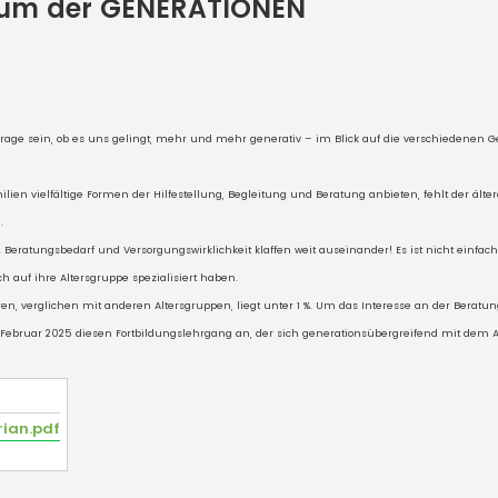
Raum der GENERATIONEN
age sein, ob es uns gelingt, mehr und mehr generativ – im Blick auf die verschiedenen 
ien vielfältige Formen der Hilfestellung, Begleitung und Beratung anbieten, fehlt der älte
.
eratungsbedarf und Versorgungswirklichkeit klaffen weit auseinander! Es ist nicht einfach
h auf ihre Altersgruppe spezialisiert haben.
n, verglichen mit anderen Altersgruppen, liegt unter 1 %. Um das Interesse an der Beratun
bruar 2025 diesen Fortbildungslehrgang an, der sich generationsübergreifend mit dem A
rian.pdf