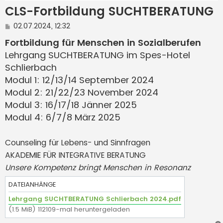
CLS-Fortbildung SUCHTBERATUNG
B
02.07.2024, 12:32
e
i
Fortbildung für Menschen in Sozialberufen
t
Lehrgang SUCHTBERATUNG im Spes-Hotel
r
a
Schlierbach
g
Modul 1: 12/13/14 September 2024
Modul 2: 21/22/23 November 2024
Modul 3: 16/17/18 Jänner 2025
Modul 4: 6/7/8 März 2025
Counseling für Lebens- und Sinnfragen
AKADEMIE FÜR INTEGRATIVE BERATUNG
Unsere Kompetenz bringt Menschen in Resonanz
DATEIANHÄNGE
Lehrgang SUCHTBERATUNG Schlierbach 2024.pdf
(1.5 MiB) 112109-mal heruntergeladen