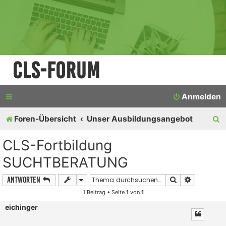
CLS-Forum
Anmelden
S
Foren-Übersicht
Unser Ausbildungsangebot
u
CLS-Fortbildung
c
SUCHTBERATUNG
h
Suche
Erweiterte
Antworten
e
1 Beitrag • Seite
1
von
1
eichinger