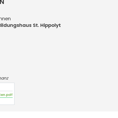
ON
innen
Bildungshaus St. Hippolyt
nanz
ten.pdf