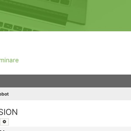
minare
ebot
SION
Suche
Erweiterte Suche