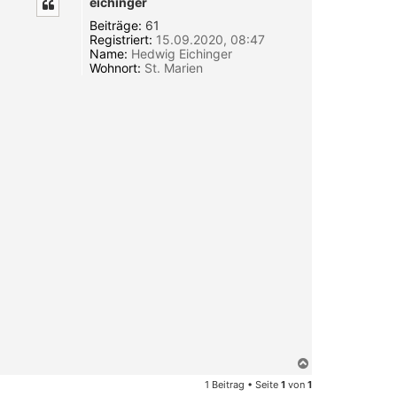
eichinger
Beiträge:
61
Registriert:
15.09.2020, 08:47
Name:
Hedwig Eichinger
Wohnort:
St. Marien
N
a
1 Beitrag • Seite
1
von
1
c