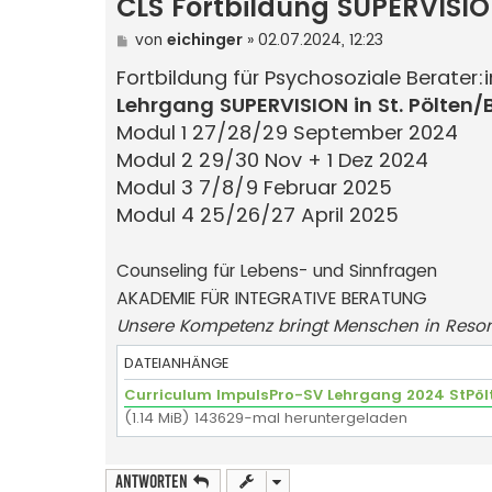
CLS Fortbildung SUPERVISI
B
von
eichinger
»
02.07.2024, 12:23
e
i
Fortbildung für Psychosoziale Berater:
t
Lehrgang SUPERVISION in St. Pölten/
r
a
Modul 1 27/28/29 September 2024
g
Modul 2 29/30 Nov + 1 Dez 2024
Modul 3 7/8/9 Februar 2025
Modul 4 25/26/27 April 2025
Counseling für Lebens- und Sinnfragen
AKADEMIE FÜR INTEGRATIVE BERATUNG
Unsere Kompetenz bringt Menschen in Reso
DATEIANHÄNGE
Curriculum ImpulsPro-SV Lehrgang 2024 StPöl
(1.14 MiB) 143629-mal heruntergeladen
Antworten