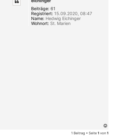
eichinger
Beiträge:
61
Registriert:
15.09.2020, 08:47
Name:
Hedwig Eichinger
Wohnort:
St. Marien
N
a
1 Beitrag • Seite
1
von
1
c