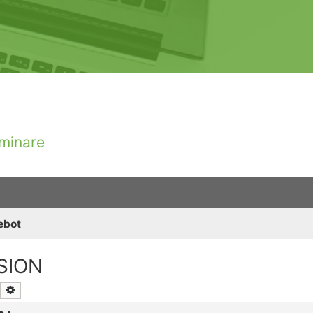
minare
ebot
SION
Suche
Erweiterte Suche