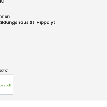
ON
innen
Bildungshaus St. Hippolyt
nanz
ten.pdf