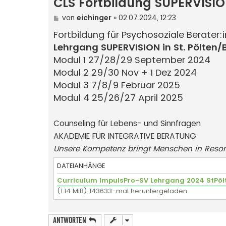
CLS Fortbildung SUPERVISI
B
von
eichinger
»
02.07.2024, 12:23
e
i
Fortbildung für Psychosoziale Berater:
t
Lehrgang SUPERVISION in St. Pölten/
r
a
Modul 1 27/28/29 September 2024
g
Modul 2 29/30 Nov + 1 Dez 2024
Modul 3 7/8/9 Februar 2025
Modul 4 25/26/27 April 2025
Counseling für Lebens- und Sinnfragen
AKADEMIE FÜR INTEGRATIVE BERATUNG
Unsere Kompetenz bringt Menschen in Reso
DATEIANHÄNGE
Curriculum ImpulsPro-SV Lehrgang 2024 StPöl
(1.14 MiB) 143633-mal heruntergeladen
Antworten