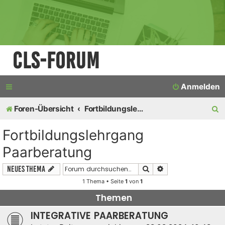
CLS-Forum
Anmelden
S
Foren-Übersicht
Fortbildungslehrgang Paarberatung
u
Fortbildungslehrgang
c
Paarberatung
h
Suche
Erweiterte Suche
Neues Thema
e
1 Thema • Seite
1
von
1
Themen
INTEGRATIVE PAARBERATUNG