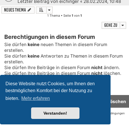
Letzter Beitrag von
eichinger
«
28.02.2024, 10:48
Neues Thema
1 Thema • Seite
1
von
1
Gehe zu
Berechtigungen in diesem Forum
Sie dürfen
keine
neuen Themen in diesem Forum
erstellen.
Sie dürfen
keine
Antworten zu Themen in diesem Forum
erstellen.
Sie dürfen Ihre Beiträge in diesem Forum
nicht
ändern.
Sie dürfen Ihre Beiträge in diesem Forum
nicht
löschen.
Sie dürfen
keine
Dateianhänge in diesem Forum
Diese Website nutzt Cookies, um Ihnen den
erstellen.
bestmöglichen Komfort bei der Nutzung zu
bieten.
Mehr erfahren
Foren-Übersicht
Alle Cookies löschen
Verstanden!
Datenschutz
|
Nutzungsbedingungen