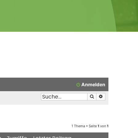
Anmelden
Suche
Erweiterte Suche
1 Thema • Seite
1
von
1
n
Zugriffe
Letzter Beitrag