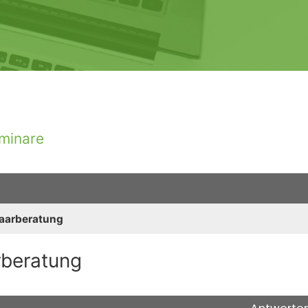
minare
Paarberatung
rberatung
iterte Suche
Antworte