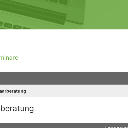
minare
Paarberatung
rberatung
iterte Suche
Antworte