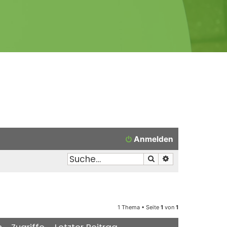
Anmelden
Suche
Erweiterte Suche
1 Thema • Seite
1
von
1
n
Zugriffe
Letzter Beitrag