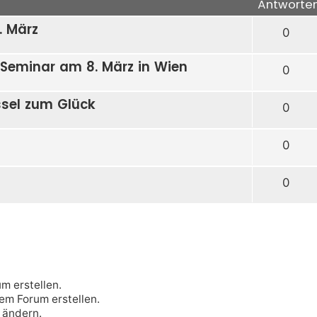
Antworte
. März
0
eminar am 8. März in Wien
0
sel zum Glück
0
0
0
m erstellen.
m Forum erstellen.
ändern.