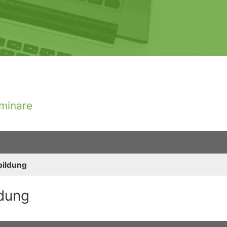
minare
bildung
ldung
iterte Suche