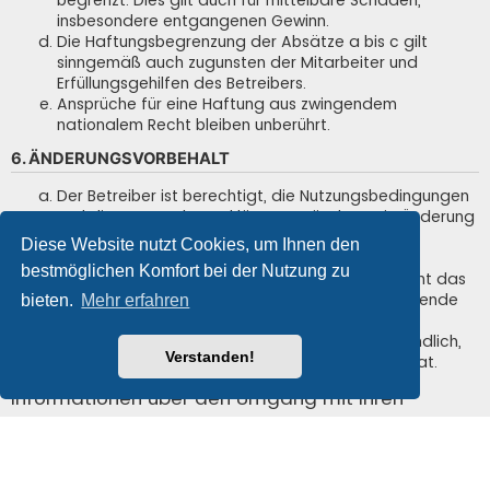
insbesondere entgangenen Gewinn.
Die Haftungsbegrenzung der Absätze a bis c gilt
sinngemäß auch zugunsten der Mitarbeiter und
Erfüllungsgehilfen des Betreibers.
Ansprüche für eine Haftung aus zwingendem
nationalem Recht bleiben unberührt.
6. ÄNDERUNGSVORBEHALT
Der Betreiber ist berechtigt, die Nutzungsbedingungen
und die Datenschutzerklärung zu ändern. Die Änderung
wird dem Nutzer per E-Mail mitgeteilt.
Diese Website nutzt Cookies, um Ihnen den
Der Nutzer ist berechtigt, den Änderungen zu
bestmöglichen Komfort bei der Nutzung zu
widersprechen. Im Falle des Widerspruchs erlischt das
zwischen dem Betreiber und dem Nutzer bestehende
bieten.
Mehr erfahren
Vertragsverhältnis mit sofortiger Wirkung.
Die Änderungen gelten als anerkannt und verbindlich,
Verstanden!
wenn der Nutzer den Änderungen zugestimmt hat.
Informationen über den Umgang mit Ihren
persönlichen Daten sind in der
Datenschutzerklärung enthalten.