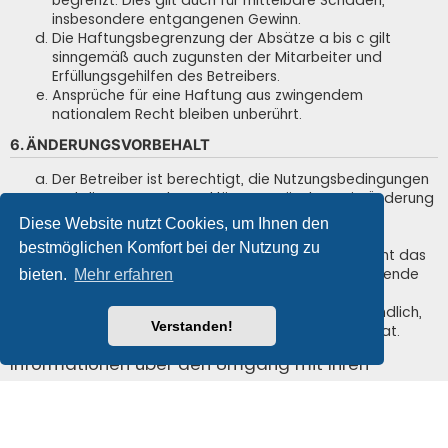
insbesondere entgangenen Gewinn.
Die Haftungsbegrenzung der Absätze a bis c gilt
sinngemäß auch zugunsten der Mitarbeiter und
Erfüllungsgehilfen des Betreibers.
Ansprüche für eine Haftung aus zwingendem
nationalem Recht bleiben unberührt.
6. ÄNDERUNGSVORBEHALT
Der Betreiber ist berechtigt, die Nutzungsbedingungen
und die Datenschutzerklärung zu ändern. Die Änderung
wird dem Nutzer per E-Mail mitgeteilt.
Diese Website nutzt Cookies, um Ihnen den
Der Nutzer ist berechtigt, den Änderungen zu
bestmöglichen Komfort bei der Nutzung zu
widersprechen. Im Falle des Widerspruchs erlischt das
zwischen dem Betreiber und dem Nutzer bestehende
bieten.
Mehr erfahren
Vertragsverhältnis mit sofortiger Wirkung.
Die Änderungen gelten als anerkannt und verbindlich,
Verstanden!
wenn der Nutzer den Änderungen zugestimmt hat.
Informationen über den Umgang mit Ihren
persönlichen Daten sind in der
Datenschutzerklärung enthalten.