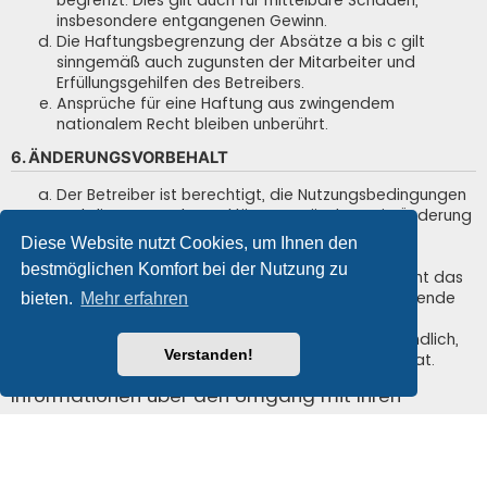
insbesondere entgangenen Gewinn.
Die Haftungsbegrenzung der Absätze a bis c gilt
sinngemäß auch zugunsten der Mitarbeiter und
Erfüllungsgehilfen des Betreibers.
Ansprüche für eine Haftung aus zwingendem
nationalem Recht bleiben unberührt.
6. ÄNDERUNGSVORBEHALT
Der Betreiber ist berechtigt, die Nutzungsbedingungen
und die Datenschutzerklärung zu ändern. Die Änderung
wird dem Nutzer per E-Mail mitgeteilt.
Diese Website nutzt Cookies, um Ihnen den
Der Nutzer ist berechtigt, den Änderungen zu
bestmöglichen Komfort bei der Nutzung zu
widersprechen. Im Falle des Widerspruchs erlischt das
zwischen dem Betreiber und dem Nutzer bestehende
bieten.
Mehr erfahren
Vertragsverhältnis mit sofortiger Wirkung.
Die Änderungen gelten als anerkannt und verbindlich,
Verstanden!
wenn der Nutzer den Änderungen zugestimmt hat.
Informationen über den Umgang mit Ihren
persönlichen Daten sind in der
Datenschutzerklärung enthalten.