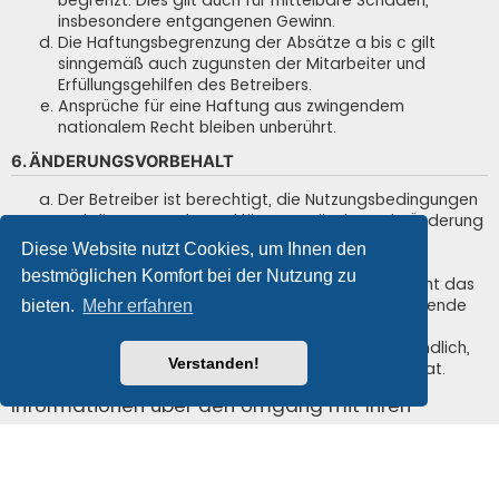
insbesondere entgangenen Gewinn.
Die Haftungsbegrenzung der Absätze a bis c gilt
sinngemäß auch zugunsten der Mitarbeiter und
Erfüllungsgehilfen des Betreibers.
Ansprüche für eine Haftung aus zwingendem
nationalem Recht bleiben unberührt.
6. ÄNDERUNGSVORBEHALT
Der Betreiber ist berechtigt, die Nutzungsbedingungen
und die Datenschutzerklärung zu ändern. Die Änderung
wird dem Nutzer per E-Mail mitgeteilt.
Diese Website nutzt Cookies, um Ihnen den
Der Nutzer ist berechtigt, den Änderungen zu
bestmöglichen Komfort bei der Nutzung zu
widersprechen. Im Falle des Widerspruchs erlischt das
zwischen dem Betreiber und dem Nutzer bestehende
bieten.
Mehr erfahren
Vertragsverhältnis mit sofortiger Wirkung.
Die Änderungen gelten als anerkannt und verbindlich,
Verstanden!
wenn der Nutzer den Änderungen zugestimmt hat.
Informationen über den Umgang mit Ihren
persönlichen Daten sind in der
Datenschutzerklärung enthalten.