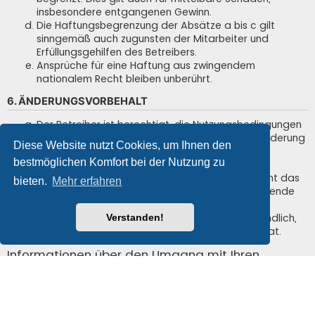
insbesondere entgangenen Gewinn.
Die Haftungsbegrenzung der Absätze a bis c gilt
sinngemäß auch zugunsten der Mitarbeiter und
Erfüllungsgehilfen des Betreibers.
Ansprüche für eine Haftung aus zwingendem
nationalem Recht bleiben unberührt.
6. ÄNDERUNGSVORBEHALT
Der Betreiber ist berechtigt, die Nutzungsbedingungen
und die Datenschutzerklärung zu ändern. Die Änderung
Diese Website nutzt Cookies, um Ihnen den
wird dem Nutzer per E-Mail mitgeteilt.
bestmöglichen Komfort bei der Nutzung zu
Der Nutzer ist berechtigt, den Änderungen zu
widersprechen. Im Falle des Widerspruchs erlischt das
bieten.
Mehr erfahren
zwischen dem Betreiber und dem Nutzer bestehende
Vertragsverhältnis mit sofortiger Wirkung.
Die Änderungen gelten als anerkannt und verbindlich,
Verstanden!
wenn der Nutzer den Änderungen zugestimmt hat.
Informationen über den Umgang mit Ihren
persönlichen Daten sind in der
Datenschutzerklärung enthalten.