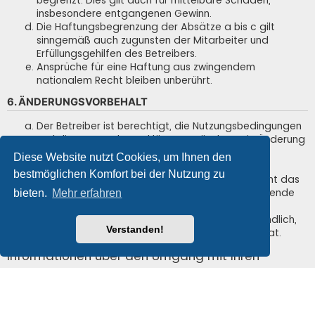
insbesondere entgangenen Gewinn.
Die Haftungsbegrenzung der Absätze a bis c gilt
sinngemäß auch zugunsten der Mitarbeiter und
Erfüllungsgehilfen des Betreibers.
Ansprüche für eine Haftung aus zwingendem
nationalem Recht bleiben unberührt.
6. ÄNDERUNGSVORBEHALT
Der Betreiber ist berechtigt, die Nutzungsbedingungen
und die Datenschutzerklärung zu ändern. Die Änderung
wird dem Nutzer per E-Mail mitgeteilt.
Diese Website nutzt Cookies, um Ihnen den
Der Nutzer ist berechtigt, den Änderungen zu
bestmöglichen Komfort bei der Nutzung zu
widersprechen. Im Falle des Widerspruchs erlischt das
zwischen dem Betreiber und dem Nutzer bestehende
bieten.
Mehr erfahren
Vertragsverhältnis mit sofortiger Wirkung.
Die Änderungen gelten als anerkannt und verbindlich,
Verstanden!
wenn der Nutzer den Änderungen zugestimmt hat.
Informationen über den Umgang mit Ihren
persönlichen Daten sind in der
Datenschutzerklärung enthalten.