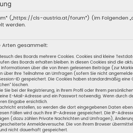
rung
rum“ („https://cls-austria.at/forum“) (im Folgenden 
lt werden.
e Arten gesammelt:
 Besuch des Boards mehrere Cookies. Cookies sind kleine Textdate
fen des Boards erhalten bleiben. In diesen Cookies sind die aktue
Informationen über die von Ihnen gelesenen Beiträge (zur Markie
n über Ihre Teilnahme an Umfragen (sofern Sie nicht angemeldet
e Session-ID gespeichert. Die Cookies haben standardmäßig eine G
schen“ löschen.
 Sie bei der Registrierung, in Ihrem Profil oder Ihrem persönlich
 eine E-Mail-Adresse und ein Passwort notwendig. Wenn durch de
eren Eingabe ersichtlich.
achricht erstellen, so werden die dort eingegebenen Daten ebenfa
iesen Fällen wird auch Ihre IP-Adresse gespeichert. Die IP-Adress
ägen (dazu zählen Private Nachrichten und Umfragen), Änderung
gescheiterte Anmeldeversuche. Die von Ihrem Browser übermitte
 und nicht dauerhaft gespeichert.