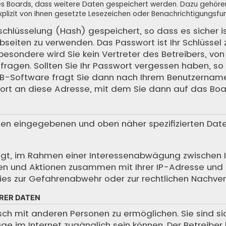
 des Boards, dass weitere Daten gespeichert werden. Dazu gehör
plizit von Ihnen gesetzte Lesezeichen oder Benachrichtigungsfun
schlüsselung (Hash) gespeichert, so dass es sicher i
bseiten zu verwenden. Das Passwort ist Ihr Schlüssel
sondere wird Sie kein Vertreter des Betreibers, von 
ragen. Sollten Sie Ihr Passwort vergessen haben, so 
BB-Software fragt Sie dann nach Ihrem Benutzernam
ort an diese Adresse, mit dem Sie dann auf das Boa
hnen eingegebenen und oben näher spezifizierten Dat
htigt, im Rahmen einer Interessenabwägung zwischen 
iffen und Aktionen zusammen mit Ihrer IP-Adresse und
es zur Gefahrenabwehr oder zur rechtlichen Nachverf
RER DATEN
sch mit anderen Personen zu ermöglichen. Sie sind s
träge im Internet zugänglich sein können. Der Betreibe