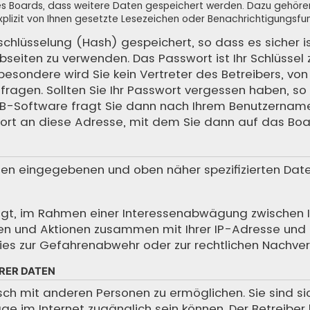
 des Boards, dass weitere Daten gespeichert werden. Dazu gehör
plizit von Ihnen gesetzte Lesezeichen oder Benachrichtigungsfun
schlüsselung (Hash) gespeichert, so dass es sicher i
bseiten zu verwenden. Das Passwort ist Ihr Schlüssel
sondere wird Sie kein Vertreter des Betreibers, von 
ragen. Sollten Sie Ihr Passwort vergessen haben, so 
BB-Software fragt Sie dann nach Ihrem Benutzernam
ort an diese Adresse, mit dem Sie dann auf das Boa
hnen eingegebenen und oben näher spezifizierten Dat
htigt, im Rahmen einer Interessenabwägung zwischen 
iffen und Aktionen zusammen mit Ihrer IP-Adresse und
es zur Gefahrenabwehr oder zur rechtlichen Nachverf
RER DATEN
sch mit anderen Personen zu ermöglichen. Sie sind s
träge im Internet zugänglich sein können. Der Betreibe