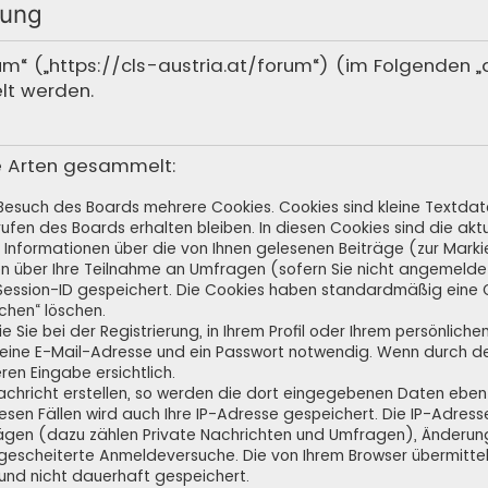
rung
rum“ („https://cls-austria.at/forum“) (im Folgenden 
lt werden.
e Arten gesammelt:
 Besuch des Boards mehrere Cookies. Cookies sind kleine Textdate
fen des Boards erhalten bleiben. In diesen Cookies sind die aktue
Informationen über die von Ihnen gelesenen Beiträge (zur Markie
n über Ihre Teilnahme an Umfragen (sofern Sie nicht angemeldet
e Session-ID gespeichert. Die Cookies haben standardmäßig eine G
schen“ löschen.
 Sie bei der Registrierung, in Ihrem Profil oder Ihrem persönlich
 eine E-Mail-Adresse und ein Passwort notwendig. Wenn durch de
eren Eingabe ersichtlich.
achricht erstellen, so werden die dort eingegebenen Daten ebenfa
iesen Fällen wird auch Ihre IP-Adresse gespeichert. Die IP-Adress
ägen (dazu zählen Private Nachrichten und Umfragen), Änderung
gescheiterte Anmeldeversuche. Die von Ihrem Browser übermitte
 und nicht dauerhaft gespeichert.