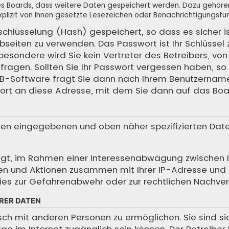
 des Boards, dass weitere Daten gespeichert werden. Dazu gehör
plizit von Ihnen gesetzte Lesezeichen oder Benachrichtigungsfun
schlüsselung (Hash) gespeichert, so dass es sicher i
bseiten zu verwenden. Das Passwort ist Ihr Schlüssel
sondere wird Sie kein Vertreter des Betreibers, von 
ragen. Sollten Sie Ihr Passwort vergessen haben, so 
BB-Software fragt Sie dann nach Ihrem Benutzernam
ort an diese Adresse, mit dem Sie dann auf das Boa
hnen eingegebenen und oben näher spezifizierten Dat
htigt, im Rahmen einer Interessenabwägung zwischen 
iffen und Aktionen zusammen mit Ihrer IP-Adresse und
es zur Gefahrenabwehr oder zur rechtlichen Nachverf
RER DATEN
sch mit anderen Personen zu ermöglichen. Sie sind s
träge im Internet zugänglich sein können. Der Betreibe