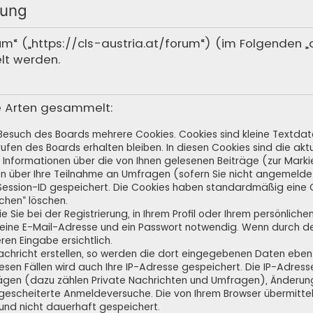
rung
rum“ („https://cls-austria.at/forum“) (im Folgenden 
lt werden.
e Arten gesammelt:
 Besuch des Boards mehrere Cookies. Cookies sind kleine Textdate
fen des Boards erhalten bleiben. In diesen Cookies sind die aktue
Informationen über die von Ihnen gelesenen Beiträge (zur Markie
n über Ihre Teilnahme an Umfragen (sofern Sie nicht angemeldet
e Session-ID gespeichert. Die Cookies haben standardmäßig eine G
schen“ löschen.
 Sie bei der Registrierung, in Ihrem Profil oder Ihrem persönlich
 eine E-Mail-Adresse und ein Passwort notwendig. Wenn durch de
eren Eingabe ersichtlich.
achricht erstellen, so werden die dort eingegebenen Daten ebenfa
iesen Fällen wird auch Ihre IP-Adresse gespeichert. Die IP-Adress
ägen (dazu zählen Private Nachrichten und Umfragen), Änderung
gescheiterte Anmeldeversuche. Die von Ihrem Browser übermitte
 und nicht dauerhaft gespeichert.