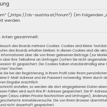
rung
rum“ („https://cls-austria.at/forum“) (im Folgenden 
lt werden.
e Arten gesammelt:
 Besuch des Boards mehrere Cookies. Cookies sind kleine Textdate
fen des Boards erhalten bleiben. In diesen Cookies sind die aktue
Informationen über die von Ihnen gelesenen Beiträge (zur Markie
n über Ihre Teilnahme an Umfragen (sofern Sie nicht angemeldet
e Session-ID gespeichert. Die Cookies haben standardmäßig eine G
schen“ löschen.
 Sie bei der Registrierung, in Ihrem Profil oder Ihrem persönlich
 eine E-Mail-Adresse und ein Passwort notwendig. Wenn durch de
eren Eingabe ersichtlich.
achricht erstellen, so werden die dort eingegebenen Daten ebenfa
iesen Fällen wird auch Ihre IP-Adresse gespeichert. Die IP-Adress
ägen (dazu zählen Private Nachrichten und Umfragen), Änderung
gescheiterte Anmeldeversuche. Die von Ihrem Browser übermitte
 und nicht dauerhaft gespeichert.