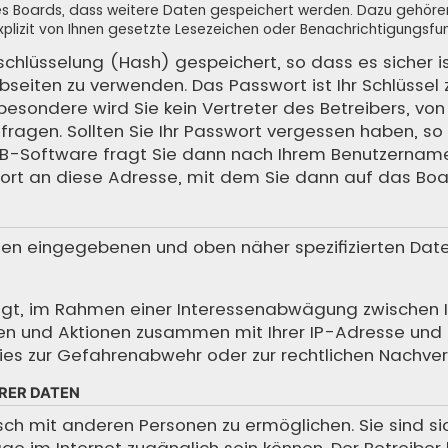
 des Boards, dass weitere Daten gespeichert werden. Dazu gehör
plizit von Ihnen gesetzte Lesezeichen oder Benachrichtigungsfun
schlüsselung (Hash) gespeichert, so dass es sicher i
bseiten zu verwenden. Das Passwort ist Ihr Schlüssel
sondere wird Sie kein Vertreter des Betreibers, von 
ragen. Sollten Sie Ihr Passwort vergessen haben, so 
BB-Software fragt Sie dann nach Ihrem Benutzernam
ort an diese Adresse, mit dem Sie dann auf das Boa
hnen eingegebenen und oben näher spezifizierten Dat
htigt, im Rahmen einer Interessenabwägung zwischen 
iffen und Aktionen zusammen mit Ihrer IP-Adresse und
es zur Gefahrenabwehr oder zur rechtlichen Nachverf
RER DATEN
sch mit anderen Personen zu ermöglichen. Sie sind s
träge im Internet zugänglich sein können. Der Betreibe