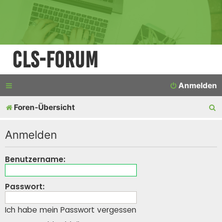
CLS-Forum
Anmelden
S
Foren-Übersicht
u
Anmelden
c
h
Benutzername:
e
Passwort:
Ich habe mein Passwort vergessen