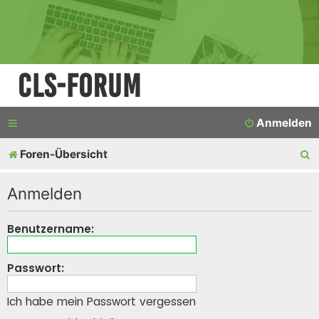
CLS-Forum
Anmelden
S
Foren-Übersicht
u
Anmelden
c
h
Benutzername:
e
Passwort:
Ich habe mein Passwort vergessen