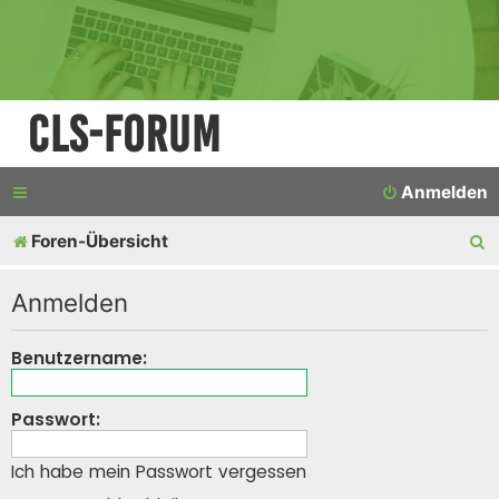
CLS-Forum
Anmelden
S
Foren-Übersicht
u
Anmelden
c
h
Benutzername:
e
Passwort:
Ich habe mein Passwort vergessen