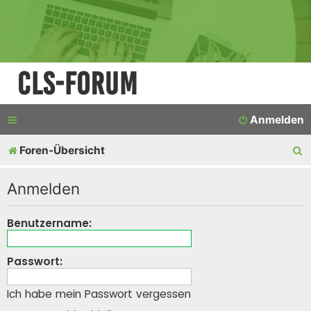
CLS-Forum
Anmelden
S
Foren-Übersicht
u
Anmelden
c
h
Benutzername:
e
Passwort:
Ich habe mein Passwort vergessen