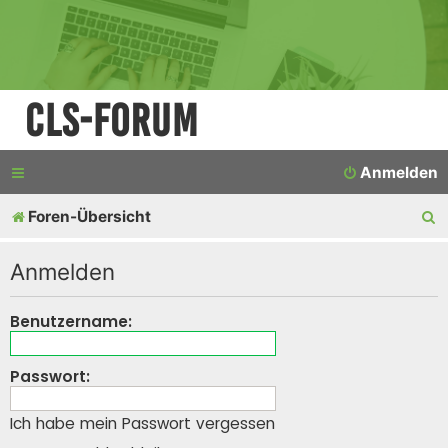
CLS-Forum
Anmelden
S
Foren-Übersicht
u
Anmelden
c
h
Benutzername:
e
Passwort:
Ich habe mein Passwort vergessen