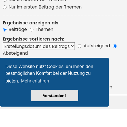
Nur im ersten Beitrag der Themen
Ergebnisse anzeigen als:
Beiträge
Themen
Ergebnisse sortieren nach:
Aufsteigend
Absteigend
Suchzeitraum begrenzen:
Diese Website nutzt Cookies, um Ihnen den
bestmöglichen Komfort bei der Nutzung zu
Die ersten:
bieten.
Mehr erfahren
Zeichen der Beiträge anzeigen
Verstanden!
Foren-Übersicht
Alle Cookies löschen