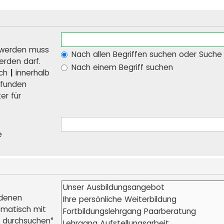
 werden muss
Nach allen Begriffen suchen oder Such
erden darf.
Nach einem Begriff suchen
rch
|
innerhalb
efunden
er für
e
 denen
omatisch mit
n durchsuchen“