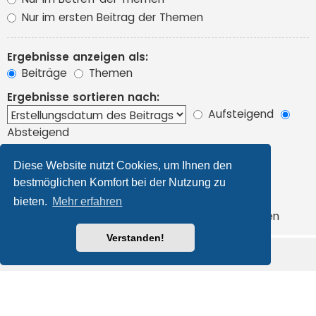
Nur im ersten Beitrag der Themen
Ergebnisse anzeigen als:
Beiträge
Themen
Ergebnisse sortieren nach:
Aufsteigend
Absteigend
Suchzeitraum begrenzen:
Diese Website nutzt Cookies, um Ihnen den
bestmöglichen Komfort bei der Nutzung zu
Die ersten:
bieten.
Mehr erfahren
Zeichen der Beiträge anzeigen
Verstanden!
Foren-Übersicht
Alle Cookies löschen