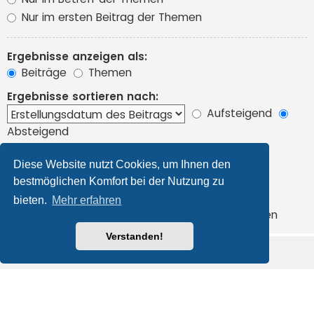
Nur im ersten Beitrag der Themen
Ergebnisse anzeigen als:
Beiträge
Themen
Ergebnisse sortieren nach:
Aufsteigend
Absteigend
Suchzeitraum begrenzen:
Diese Website nutzt Cookies, um Ihnen den
bestmöglichen Komfort bei der Nutzung zu
Die ersten:
bieten.
Mehr erfahren
Zeichen der Beiträge anzeigen
Verstanden!
Foren-Übersicht
Alle Cookies löschen