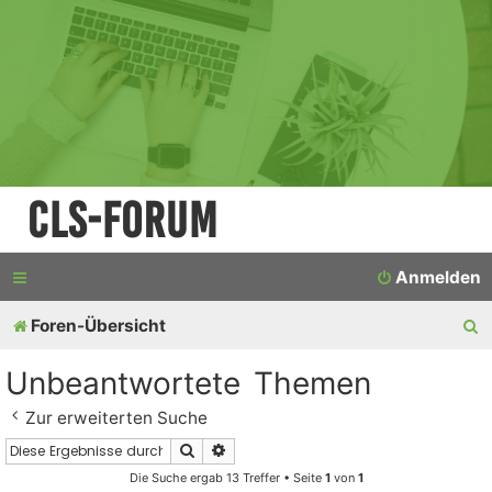
CLS-Forum
Anmelden
S
Foren-Übersicht
u
Unbeantwortete Themen
c
Zur erweiterten Suche
h
Suche
Erweiterte Suche
e
Die Suche ergab 13 Treffer • Seite
1
von
1