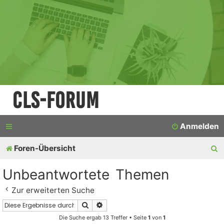
CLS-Forum
Anmelden
S
Foren-Übersicht
u
Unbeantwortete Themen
c
Zur erweiterten Suche
h
Suche
Erweiterte Suche
e
Die Suche ergab 13 Treffer • Seite
1
von
1