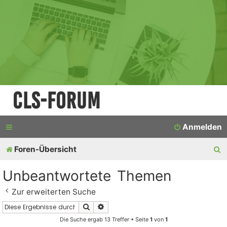
CLS-Forum
Anmelden
S
Foren-Übersicht
u
Unbeantwortete Themen
c
Zur erweiterten Suche
h
Suche
Erweiterte Suche
e
Die Suche ergab 13 Treffer • Seite
1
von
1