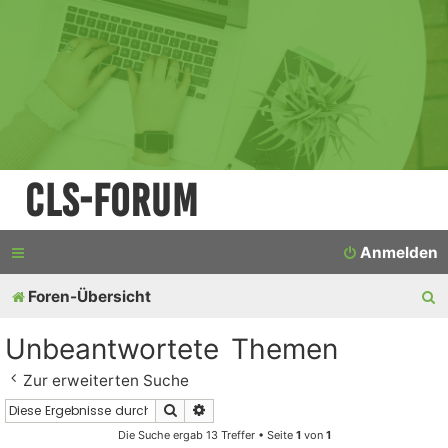
CLS-Forum
Anmelden
S
Foren-Übersicht
u
Unbeantwortete Themen
c
Zur erweiterten Suche
h
Suche
Erweiterte Suche
e
Die Suche ergab 13 Treffer • Seite
1
von
1