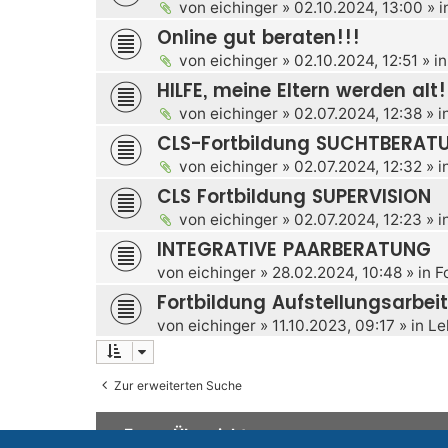
von
eichinger
»
02.10.2024, 13:00
» i
Online gut beraten!!!
von
eichinger
»
02.10.2024, 12:51
» i
HILFE, meine Eltern werden alt!
von
eichinger
»
02.07.2024, 12:38
» i
CLS-Fortbildung SUCHTBERAT
von
eichinger
»
02.07.2024, 12:32
» i
CLS Fortbildung SUPERVISION
von
eichinger
»
02.07.2024, 12:23
» i
INTEGRATIVE PAARBERATUNG
von
eichinger
»
28.02.2024, 10:48
» in
F
Fortbildung Aufstellungsarbeit
von
eichinger
»
11.10.2023, 09:17
» in
Le
Zur erweiterten Suche
Foren-Übersicht