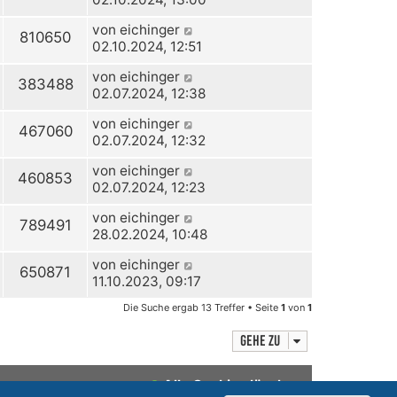
von
eichinger
810650
02.10.2024, 12:51
von
eichinger
383488
02.07.2024, 12:38
von
eichinger
467060
02.07.2024, 12:32
von
eichinger
460853
02.07.2024, 12:23
von
eichinger
789491
28.02.2024, 10:48
von
eichinger
650871
11.10.2023, 09:17
Die Suche ergab 13 Treffer • Seite
1
von
1
Gehe zu
Alle Cookies löschen