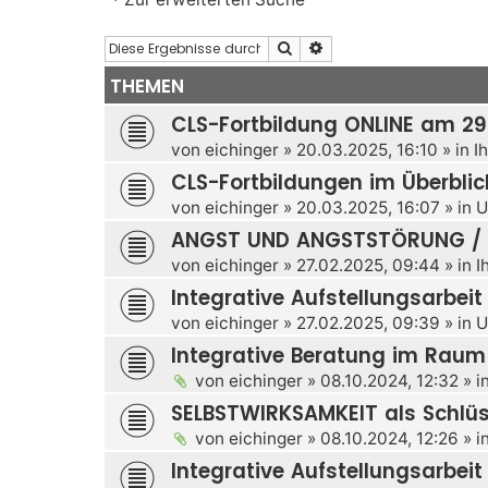
Suche
Erweiterte Suche
THEMEN
CLS-Fortbildung ONLINE am 29
von
eichinger
»
20.03.2025, 16:10
» in
I
CLS-Fortbildungen im Überblic
von
eichinger
»
20.03.2025, 16:07
» in
U
ANGST UND ANGSTSTÖRUNG / S
von
eichinger
»
27.02.2025, 09:44
» in
I
Integrative Aufstellungsarbeit
von
eichinger
»
27.02.2025, 09:39
» in
U
Integrative Beratung im Rau
von
eichinger
»
08.10.2024, 12:32
» i
SELBSTWIRKSAMKEIT als Schlüs
von
eichinger
»
08.10.2024, 12:26
» i
Integrative Aufstellungsarbeit