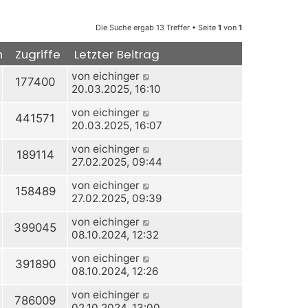
Die Suche ergab 13 Treffer • Seite
1
von
1
n
Zugriffe
Letzter Beitrag
von
eichinger
177400
20.03.2025, 16:10
von
eichinger
441571
20.03.2025, 16:07
von
eichinger
189114
27.02.2025, 09:44
von
eichinger
158489
27.02.2025, 09:39
von
eichinger
399045
08.10.2024, 12:32
von
eichinger
391890
08.10.2024, 12:26
von
eichinger
786009
02.10.2024, 13:00