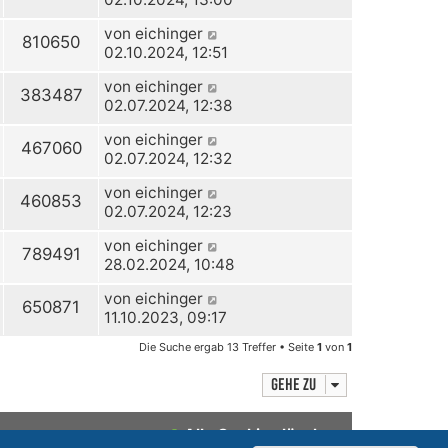
von
eichinger
810650
02.10.2024, 12:51
von
eichinger
383487
02.07.2024, 12:38
von
eichinger
467060
02.07.2024, 12:32
von
eichinger
460853
02.07.2024, 12:23
von
eichinger
789491
28.02.2024, 10:48
von
eichinger
650871
11.10.2023, 09:17
Die Suche ergab 13 Treffer • Seite
1
von
1
Gehe zu
Alle Cookies löschen