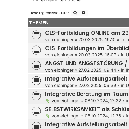
Suche
Erweiterte Suche
THEMEN
CLS-Fortbildung ONLINE am 29
von
eichinger
»
20.03.2025, 16:10
» in
I
CLS-Fortbildungen im Überblic
von
eichinger
»
20.03.2025, 16:07
» in
U
ANGST UND ANGSTSTÖRUNG / S
von
eichinger
»
27.02.2025, 09:44
» in
I
Integrative Aufstellungsarbeit
von
eichinger
»
27.02.2025, 09:39
» in
U
Integrative Beratung im Rau
von
eichinger
»
08.10.2024, 12:32
» i
SELBSTWIRKSAMKEIT als Schlüs
von
eichinger
»
08.10.2024, 12:26
» i
Integrative Aufstellungsarbeit