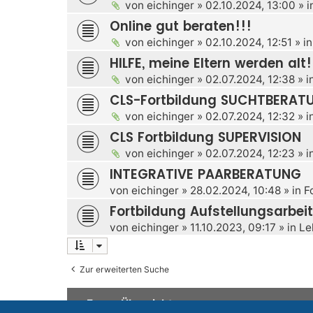
von
eichinger
»
02.10.2024, 13:00
» i
Online gut beraten!!!
von
eichinger
»
02.10.2024, 12:51
» i
HILFE, meine Eltern werden alt!
von
eichinger
»
02.07.2024, 12:38
» i
CLS-Fortbildung SUCHTBERAT
von
eichinger
»
02.07.2024, 12:32
» i
CLS Fortbildung SUPERVISION
von
eichinger
»
02.07.2024, 12:23
» i
INTEGRATIVE PAARBERATUNG
von
eichinger
»
28.02.2024, 10:48
» in
F
Fortbildung Aufstellungsarbeit
von
eichinger
»
11.10.2023, 09:17
» in
Le
Zur erweiterten Suche
Foren-Übersicht