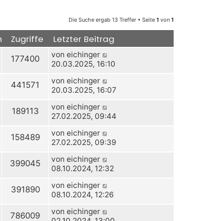
Die Suche ergab 13 Treffer • Seite
1
von
1
n
Zugriffe
Letzter Beitrag
von
eichinger
177400
20.03.2025, 16:10
von
eichinger
441571
20.03.2025, 16:07
von
eichinger
189113
27.02.2025, 09:44
von
eichinger
158489
27.02.2025, 09:39
von
eichinger
399045
08.10.2024, 12:32
von
eichinger
391890
08.10.2024, 12:26
von
eichinger
786009
02.10.2024, 13:00