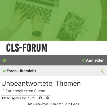
CLS-Forum
Anmelden
S
Foren-Übersicht
u
Unbeantwortete Themen
c
Zur erweiterten Suche
h
Suche
Erweiterte Suche
e
Die Suche ergab 13 Treffer • Seite
1
von
1