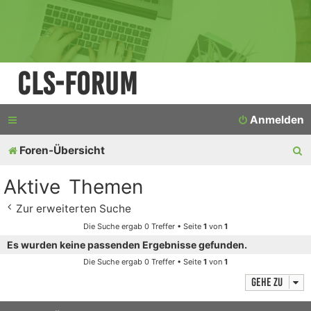
CLS-Forum
Anmelden
S
Foren-Übersicht
u
Aktive Themen
c
Zur erweiterten Suche
h
Die Suche ergab 0 Treffer • Seite
1
von
1
e
Es wurden keine passenden Ergebnisse gefunden.
Die Suche ergab 0 Treffer • Seite
1
von
1
Gehe zu