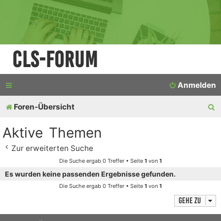
CLS-Forum
Anmelden
S
Foren-Übersicht
u
Aktive Themen
c
Zur erweiterten Suche
h
Die Suche ergab 0 Treffer • Seite
1
von
1
e
Es wurden keine passenden Ergebnisse gefunden.
Die Suche ergab 0 Treffer • Seite
1
von
1
Gehe zu