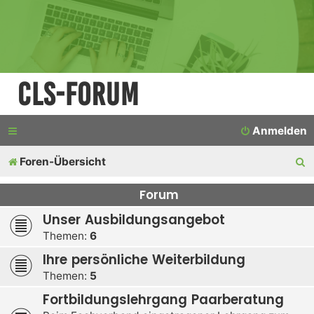
CLS-Forum
Anmelden
S
Foren-Übersicht
u
Forum
c
Unser Ausbildungsangebot
h
Themen:
6
e
Ihre persönliche Weiterbildung
Themen:
5
Fortbildungslehrgang Paarberatung