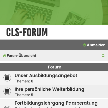
CLS-Forum
Anmelden
S
Foren-Übersicht
u
Forum
c
Unser Ausbildungsangebot
h
Themen:
6
e
Ihre persönliche Weiterbildung
Themen:
5
Fortbildungslehrgang Paarberatung