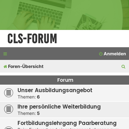
CLS-Forum
Anmelden
S
Foren-Übersicht
u
Forum
c
Unser Ausbildungsangebot
h
Themen:
6
e
Ihre persönliche Weiterbildung
Themen:
5
Fortbildungslehrgang Paarberatung