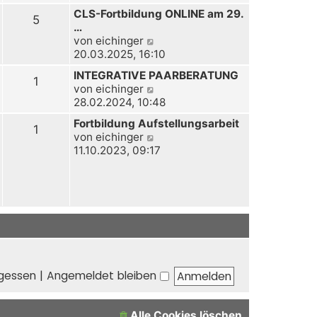
u
CLS-Fortbildung ONLINE am 29.
e
5
…
s
N
von
eichinger
t
e
20.03.2025, 16:10
e
u
r
INTEGRATIVE PAARBERATUNG
e
1
B
N
von
eichinger
s
e
e
28.02.2024, 10:48
t
i
u
e
Fortbildung Aufstellungsarbeit
t
e
1
r
N
von
eichinger
r
s
B
e
11.10.2023, 09:17
a
t
e
u
g
e
i
e
r
t
s
B
r
t
e
a
e
i
g
r
t
B
r
e
a
i
rgessen
|
Angemeldet bleiben
g
t
r
a
Alle Cookies löschen