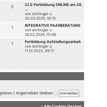
u
CLS-Fortbildung ONLINE am 29.
e
5
…
s
N
von
eichinger
t
e
20.03.2025, 16:10
e
u
r
INTEGRATIVE PAARBERATUNG
e
1
B
N
von
eichinger
s
e
e
28.02.2024, 10:48
t
i
u
e
Fortbildung Aufstellungsarbeit
t
e
1
r
N
von
eichinger
r
s
B
e
11.10.2023, 09:17
a
t
e
u
g
e
i
e
r
t
s
B
r
t
e
a
e
i
g
r
t
B
r
e
a
i
rgessen
|
Angemeldet bleiben
g
t
r
a
Alle Cookies löschen